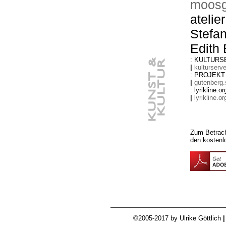
moosg
atelie
Stefa
Edith
: KULTURSE
|
kulturserve
: PROJEKT
|
gutenberg.
: lyrikline.
|
lyrikline.or
Zum Betrach
den kosten
©2005-2017 by Ulrike Göttlich
|
Nach 'Regentage, sonnig' und 'VOLLER LEBEN' liegt jetzt 'UND DOCH .