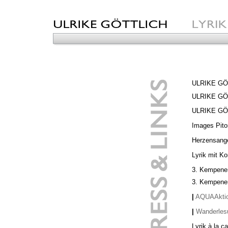
ULRIKE GÖT
ULRIKE GÖ
ULRIKE GÖT
Images Pit
Herzensang
Lyrik mit K
3. Kempene
3. Kempene
|
AQUAAktio
|
Wanderles
Lyrik à la c