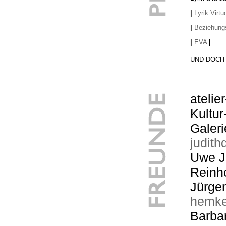
|
Lyrik Virtu
|
Beziehung
|
EVA
|
UND DOCH 
atelie
Kultur
Galer
judit
Uwe J
Reinh
Jürge
hemke
Barba